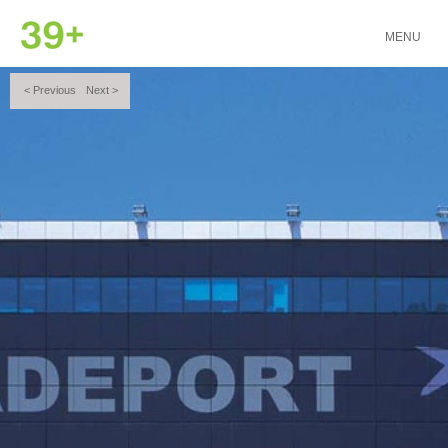
MENU
Skip
< Previous
Next >
to
文
content
章
導
覽